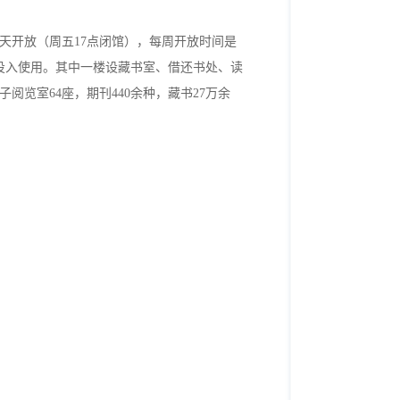
天开放（周五17点闭馆），每周开放时间是
未投入使用。其中一楼设藏书室、借还书处、读
阅览室64座，期刊440余种，藏书27万余