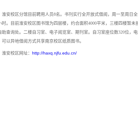
淮安校区分馆目前聘用人员8名。书刊实行全开放式借阅，周一至周日全
3小时。目前淮安校区图书馆为四层楼，约合面积4000平米，三楼四楼暂
自助查询处。二楼自习室、电子阅览室、期刊室。自习室座位数320位，电子
，可以异地借阅方式共享南京校区纸质图书。
http://haxq.njfu.edu.cn/
淮安校区网址：