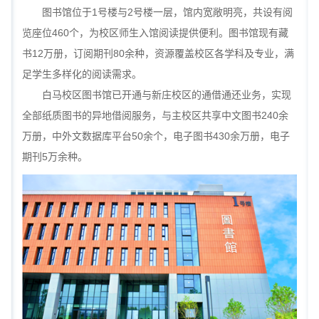
1
2
图书馆位于
号楼与
号楼一层，馆内宽敞明亮，共设有阅
460
览座位
个，为校区师生入馆阅读提供便利。图书馆现有藏
12
80
书
万册，订阅期刊
余种，资源覆盖校区各学科及专业，满
足学生多样化的阅读需求。
白马校区图书馆已开通与新庄校区的通借通还业务，实现
240
全部纸质图书的异地借阅服务，与主校区共享中文图书
余
50
430
万册，中外文数据库平台
余个，电子图书
余万册，电子
5
期刊
万余种。