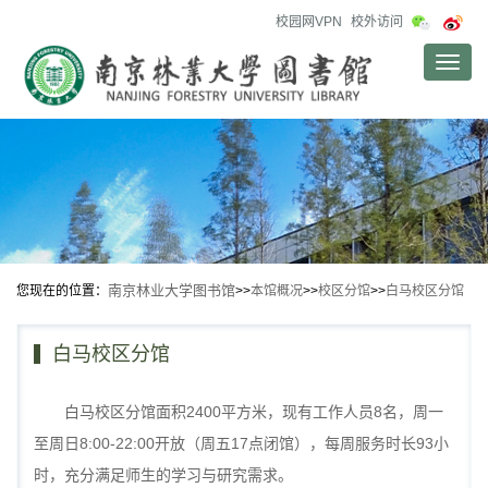
校园网VPN
校外访问
Toggle
naviga
南京林业大学图书馆
您现在的位置：
>>
本馆概况
>>
校区分馆
>>
白马校区分馆
白马校区分馆
2400
8
白马校区分馆面积
平方米，现有工作人员
名，周一
8:00-22:00
17
93
至周日
开放（周五
点闭馆），每周服务时长
小
时，充分满足师生的学习与研究需求。