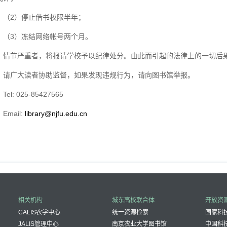
（2）
停止借书权限半年；
（3）
冻结网络帐号两个月。
情节严重者，将报请学校予以纪律处分。由此而引起的法律上的一切后
请广大读者协助监督，如果发现违规行为，请向图书馆举报。
Tel: 025-85427565
Email:
library@njfu.edu.cn
相关机构
城东高校联合体
开放资
CALIS农学中心
统一资源检索
国家科技
JALIS管理中心
南京农业大学图书馆
中国科