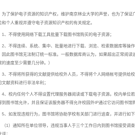
为了保护电子资源的知识产权，维护南京林业大学的声誉，也为了保证
位和个人重视并遵守电子资源知识产权的有关规定。
1、
不得使用网络下载工具批量下载图书馆购买的电子资源；
2、
不得连续、系统、集中、批量地进行下载、浏览、检索数据库等操作
，因此图书馆无法制订统一标准。一般数据库商认为，如果超出正常阅读
献的速度至少需要几分钟。）
3、
不得将所获得的文献提供给校外人员，不得将个人网络帐号提供给校
的文献资料进行非法牟利；
4、
校内任何个人不得设置代理服务器阅读或下载电子资源。校内单位若
得到图书馆允许，并且保证该服务器不得允许校园外
IP
通过它访问图书馆
5、
如发现违规行为，图书馆将协助学校有关部门进行追查，并进行如下
（1）
通知所在单位领导，违规当事人于三个工作日内到图书馆接受调查
批评；