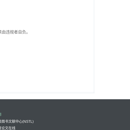
果由违规者自负。
源
图书文献中心(NSTL)
技论文在线