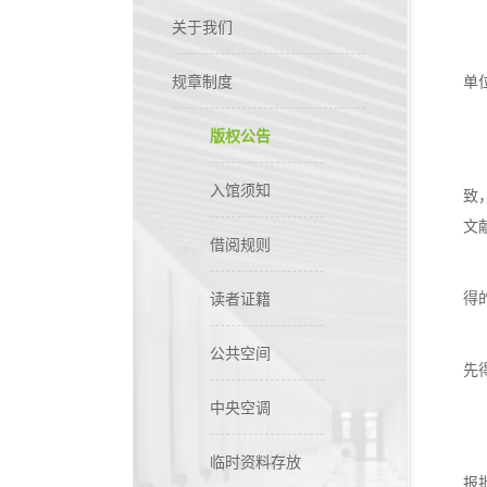
关于我们
规章制度
单
版权公告
入馆须知
致
文
借阅规则
得
读者证籍
公共空间
先
中央空调
临时资料存放
报